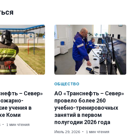
ться
ОБЩЕСТВО
снефть – Север»
АО «Транснефть – Север»
пожарно-
провело более 260
ие учения в
учебно-тренировочных
ке Коми
занятий в первом
полугодии 2026 года
6
1 мин чтения
Июль 29, 2026
1 мин чтения