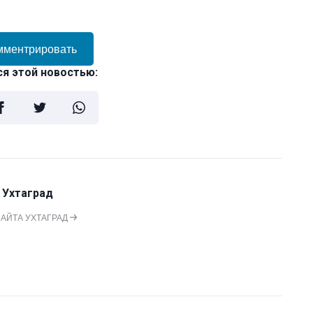
мментрировать
я этой новостью:
 Ухтаград
САЙТА УХТАГРАД