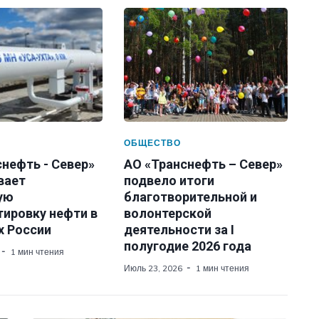
ОБЩЕСТВО
нефть - Север»
АО «Транснефть – Север»
вает
подвело итоги
ую
благотворительной и
тировку нефти в
волонтерской
х России
деятельности за I
полугодие 2026 года
1 мин чтения
Июль 23, 2026
1 мин чтения