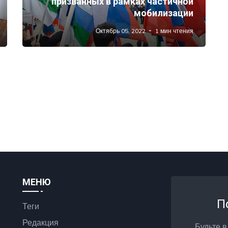
призванных в рамках частичной
мобилизации
Октябрь 05, 2022
1 мин чтения
МЕНЮ
П
Теги
Редакция
Будьте в