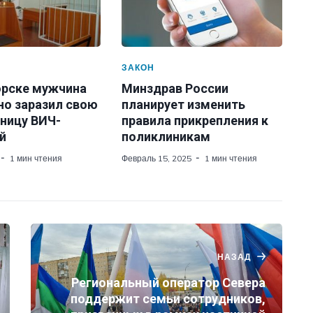
ЗАКОН
орске мужчина
Минздрав России
но заразил свою
планирует изменить
ницу ВИЧ-
правила прикрепления к
й
поликлиникам
1 мин чтения
Февраль 15, 2025
1 мин чтения
НАЗАД
Региональный оператор Севера
поддержит семьи сотрудников,