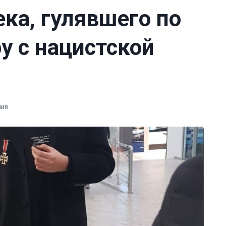
ка, гулявшего по
у с нацистской
ния