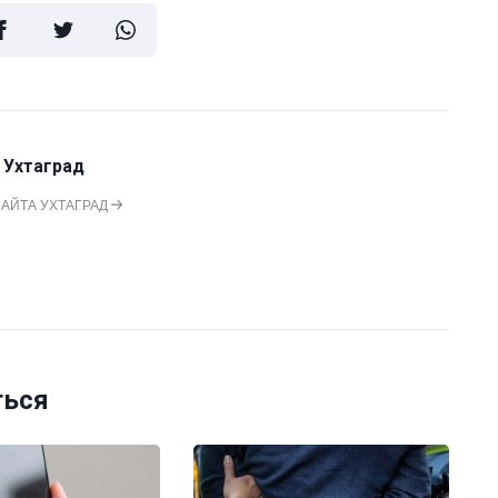
 Ухтаград
САЙТА УХТАГРАД
ться