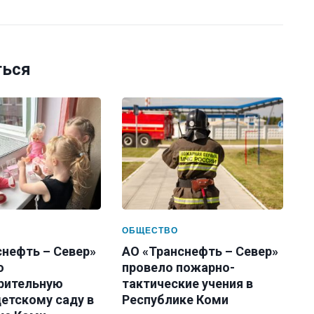
ться
ОБЩЕСТВО
снефть – Север»
АО «Транснефть – Север»
о
провело пожарно-
рительную
тактические учения в
етскому саду в
Республике Коми