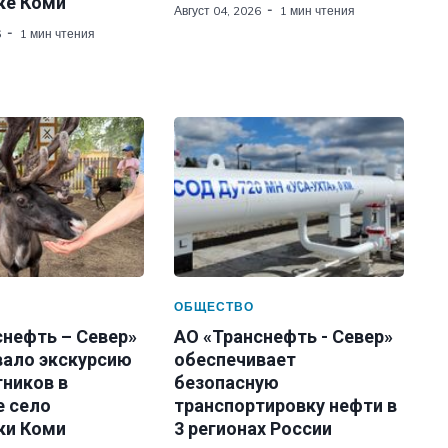
ке Коми
Август 04, 2026
1 мин чтения
6
1 мин чтения
ОБЩЕСТВО
снефть – Север»
АО «Транснефть - Север»
вало экскурсию
обеспечивает
тников в
безопасную
е село
транспортировку нефти в
ки Коми
3 регионах России