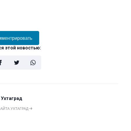
мментрировать
я этой новостью:
 Ухтаград
САЙТА УХТАГРАД