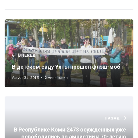
ВПЕРЕД
В детском саду Ухты прошел флэш-моб
Август 31, 2015
2 мин чтения
НАЗАД
В Республике Коми 2473 осужденных уже
освободились по амнистии к 70-летию