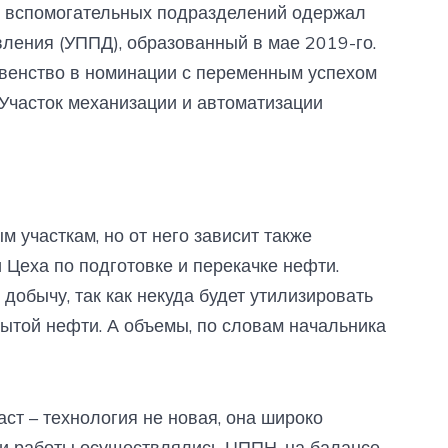
и вспомогательных подразделений одержал
ления (УППД), образованный в мае 2019-го.
рвенство в номинации с переменным успехом
Участок механизации и автоматизации
м участкам, но от него зависит также
 Цеха по подготовке и перекачке нефти.
добычу, так как некуда будет утилизировать
ытой нефти. А объемы, по словам начальника
аст – технология не новая, она широко
ти работы осуществлялись ЦППН, на балансе