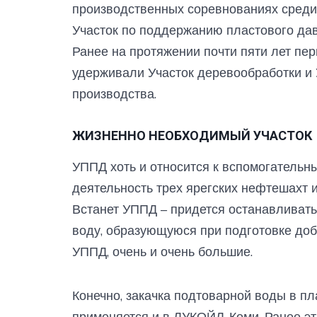
производственных соревнованиях сред
Участок по поддержанию пластового дав
Ранее на протяжении почти пяти лет пе
удерживали Участок деревообработки и 
производства.
ЖИЗНЕННО НЕОБХОДИМЫЙ УЧАСТОК
УППД хоть и относится к вспомогательны
деятельность трех ярегских нефтешахт и
Встанет УППД – придется останавливать 
воду, образующуюся при подготовке доб
УППД, очень и очень большие.
Конечно, закачка подтоварной воды в пл
применяется и в ЛУКОЙЛ-Коми. Ранее э