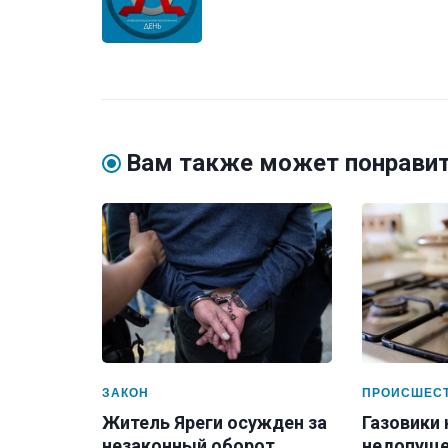
Вам также может понрави
ЗАКОН
ПРОИСШЕС
Житель Яреги осужден за
Газовики
незаконный оборот
недопуще