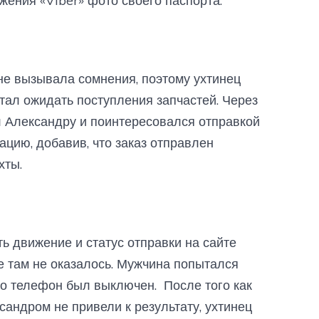
ения «Viber» фото своего паспорта.
не вызывала сомнения, поэтому ухтинец
стал ожидать поступления запчастей. Через
л Александру и поинтересовался отправкой
цию, добавив, что заказ отправлен
хты.
ь движение и статус отправки на сайте
зе там не оказалось. Мужчина попытался
го телефон был выключен. После того как
андром не привели к результату, ухтинец