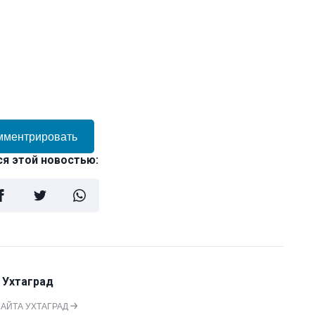
мментрировать
я этой новостью:
 Ухтаград
САЙТА УХТАГРАД