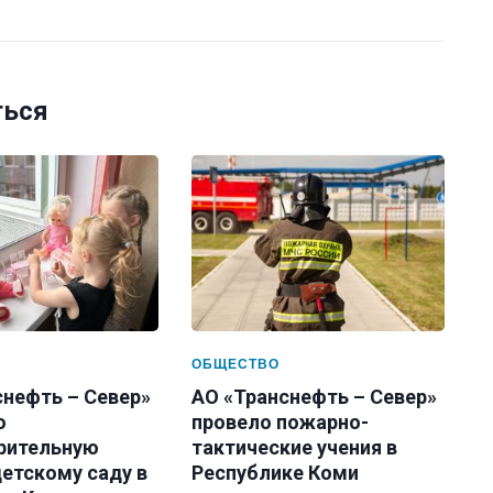
ться
ОБЩЕСТВО
снефть – Север»
АО «Транснефть – Север»
о
провело пожарно-
рительную
тактические учения в
етскому саду в
Республике Коми