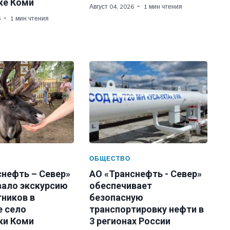
ке Коми
Август 04, 2026
1 мин чтения
6
1 мин чтения
ОБЩЕСТВО
снефть – Север»
АО «Транснефть - Север»
вало экскурсию
обеспечивает
тников в
безопасную
е село
транспортировку нефти в
ки Коми
3 регионах России