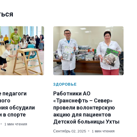
ться
ЗДОРОВЬЕ
е педагоги
Работники АО
ного
«Транснефть – Север»
ния обсудили
провели волонтерскую
 в спорте
акцию для пациентов
Детской больницы Ухты
1 мин чтения
Сентябрь 02, 2025
1 мин чтения