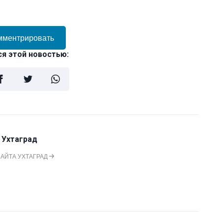
мментрировать
я этой новостью:
 Ухтаград
САЙТА УХТАГРАД