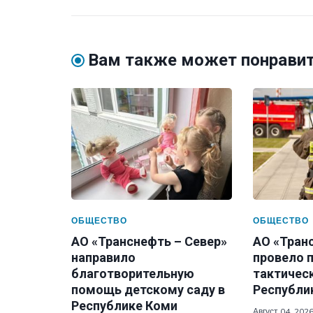
Вам также может понрави
ОБЩЕСТВО
ОБЩЕСТВО
АО «Транснефть – Север»
АО «Тран
направило
провело 
благотворительную
тактическ
помощь детскому саду в
Республи
Республике Коми
Август 04, 202