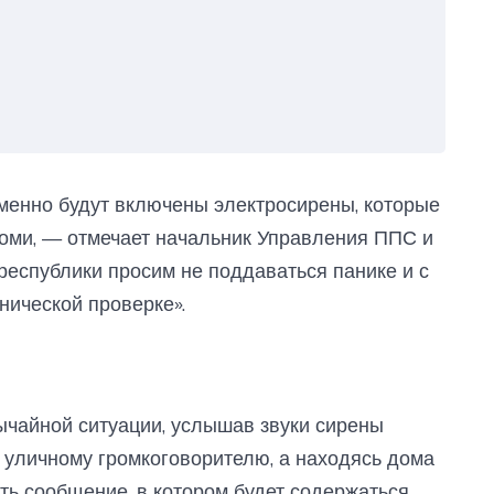
менно будут включены электросирены, которые
Коми, — отмечает начальник Управления ППС и
 республики просим не поддаваться панике и с
нической проверке».
ычайной ситуации, услышав звуки сирены
к уличному громкоговорителю, а находясь дома
ть сообщение, в котором будет содержаться