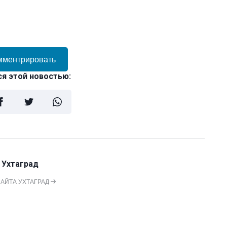
мментрировать
я этой новостью:
 Ухтаград
САЙТА УХТАГРАД