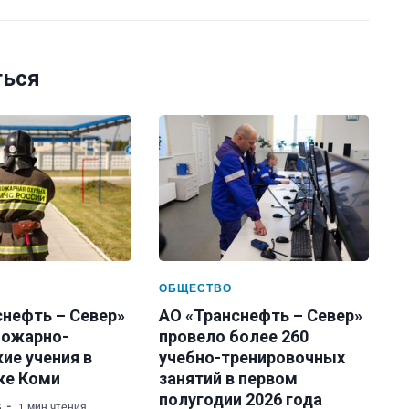
ться
ОБЩЕСТВО
снефть – Север»
АО «Транснефть – Север»
пожарно-
провело более 260
ие учения в
учебно-тренировочных
ке Коми
занятий в первом
полугодии 2026 года
6
1 мин чтения