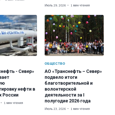
Июль 29, 2026
1 мин чтения
ОБЩЕСТВО
нефть - Север»
АО «Транснефть – Север»
вает
подвело итоги
ую
благотворительной и
тировку нефти в
волонтерской
х России
деятельности за I
полугодие 2026 года
1 мин чтения
Июль 23, 2026
1 мин чтения