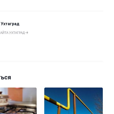
 Ухтаград
САЙТА УХТАГРАД
ться