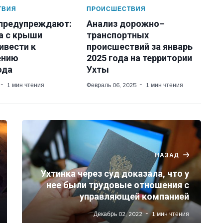
ТВИЯ
ПРОИСШЕСТВИЯ
 предупреждают:
Анализ дорожно–
а с крыши
транспортных
ивести к
происшествий за январь
ению
2025 года на территории
ода
Ухты
1 мин чтения
Февраль 06, 2025
1 мин чтения
НАЗАД
Ухтинка через суд доказала, что у
нее были трудовые отношения с
управляющей компанией
Декабрь 02, 2022
1 мин чтения