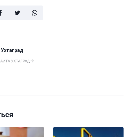
 Ухтаград
САЙТА УХТАГРАД
ться