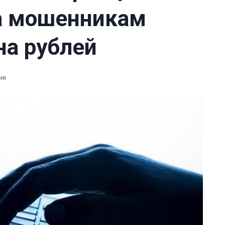
а мошенникам
на рублей
ия