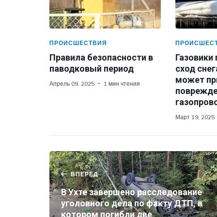
ПРОИСШЕСТВИЯ
ПРОИСШЕС
Правила безопасности в
Газовики
паводковый период
сход снег
может пр
Апрель 09, 2025
1 мин чтения
поврежд
газопров
Март 19, 2025
ВПЕРЕД
В Ухте завершено расследование
уголовного дела по факту ДТП, в
котором погибли две