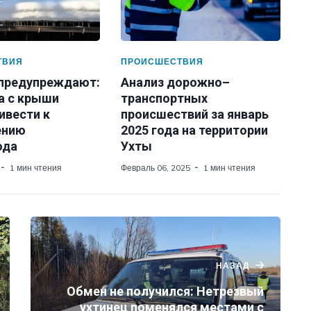
ТВИЯ
ПРОИСШЕСТВИЯ
 предупреждают:
Анализ дорожно–
а с крыши
транспортных
ивести к
происшествий за январь
ению
2025 года на территории
ода
Ухты
1 мин чтения
Февраль 06, 2025
1 мин чтения
НАЗАД
Обмен не получился: Нетрезвый
ухтинец поменялся местами с