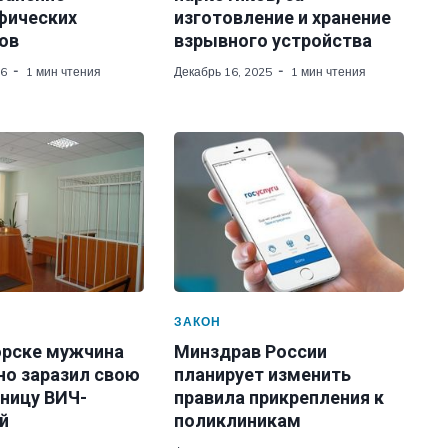
фических
изготовление и хранение
ов
взрывного устройства
26
1 мин чтения
Декабрь 16, 2025
1 мин чтения
ЗАКОН
орске мужчина
Минздрав России
но заразил свою
планирует изменить
ницу ВИЧ-
правила прикрепления к
й
поликлиникам