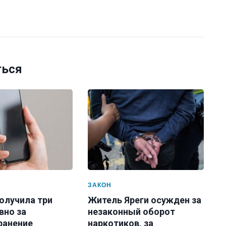
ться
ЗАКОН
олучила три
Житель Яреги осужден за
вно за
незаконный оборот
ранение
наркотиков, за