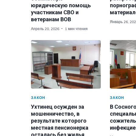
юридическую помощь
порногра
участникам СВО и
материал
ветеранам ВОВ
Январь 26, 20
Апрель 20, 2026
1 мин чтения
ЗАКОН
ЗАКОН
Ухтинец осужден за
В Сосног
мошенничество, в
специаль
результате которого
сожитель
местная пенсионерка
инфекцие
осталась без жилья