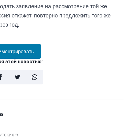
одать заявление на рассмотрение той же
ссия откажет, повторно предложить того же
ез год.
мментрировать
я этой новостью:
их
РУТСКИХ