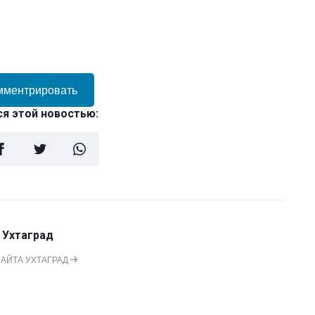
мментрировать
я этой новостью:
 Ухтаград
САЙТА УХТАГРАД