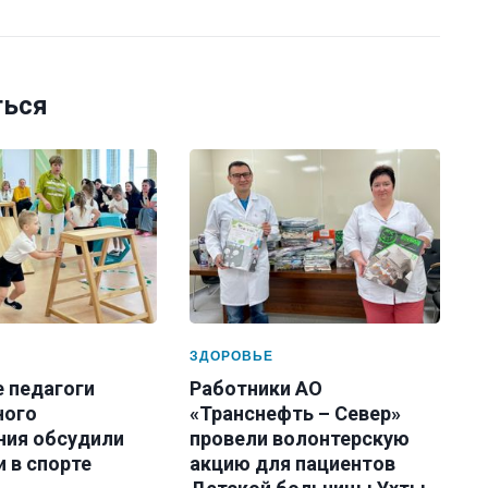
ться
ЗДОРОВЬЕ
е педагоги
Работники АО
ного
«Транснефть – Север»
ния обсудили
провели волонтерскую
 в спорте
акцию для пациентов