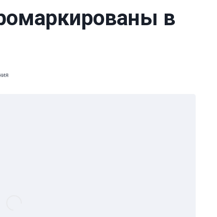
ромаркированы в
ния