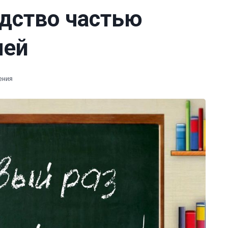
одство частью
лей
ения