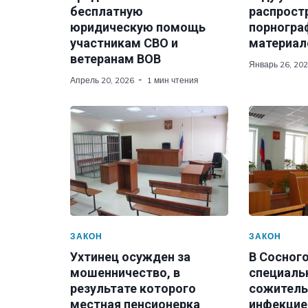
бесплатную
распрост
юридическую помощь
порногра
участникам СВО и
материал
ветеранам ВОВ
Январь 26, 20
Апрель 20, 2026
1 мин чтения
ЗАКОН
ЗАКОН
Ухтинец осужден за
В Сосног
мошенничество, в
специаль
результате которого
сожитель
местная пенсионерка
инфекцие