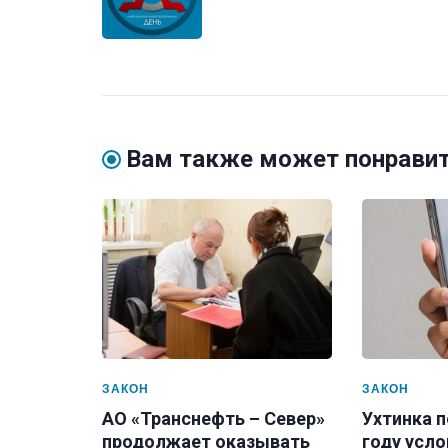
Вам также может понрави
ЗАКОН
ЗАКОН
АО «Транснефть – Север»
Ухтинка п
продолжает оказывать
году усло