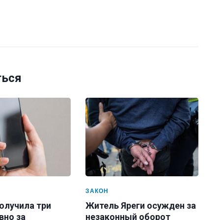
ться
ЗАКОН
олучила три
Житель Яреги осужден за
вно за
незаконный оборот