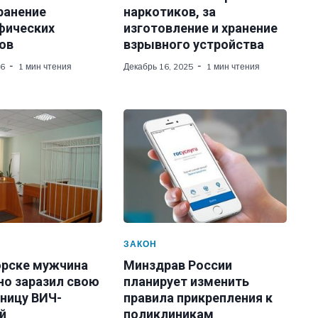
ранение
наркотиков, за
фических
изготовление и хранение
ов
взрывного устройства
26
1 мин чтения
Декабрь 16, 2025
1 мин чтения
ЗАКОН
орске мужчина
Минздрав России
но заразил свою
планирует изменить
ницу ВИЧ-
правила прикрепления к
й
поликлиникам