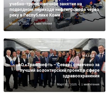
учебно-тренировочное занятие на
подводном переходе нефтепровода через
реку в Республике Коми
Март 07, 2025
1 мин чтения
НАЗАД
АО «Транснефть – Север» отмечено за
лучший волонтерский проект в сфере
здравоохранения
Март 03, 2025
1 мин чтения