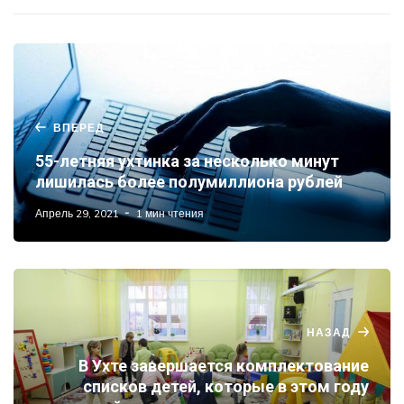
ВПЕРЕД
55-летняя ухтинка за несколько минут
лишилась более полумиллиона рублей
Апрель 29, 2021
1 мин чтения
НАЗАД
В Ухте завершается комплектование
списков детей, которые в этом году