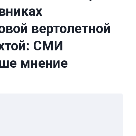
ивниках
овой вертолетной
хтой: СМИ
аше мнение