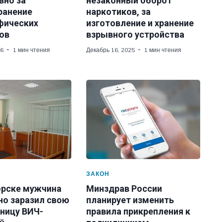
вно за
незаконный оборот
ранение
наркотиков, за
фических
изготовление и хранение
ов
взрывного устройства
26
1 мин чтения
Декабрь 16, 2025
1 мин чтения
ЗАКОН
орске мужчина
Минздрав России
но заразил свою
планирует изменить
ницу ВИЧ-
правила прикрепления к