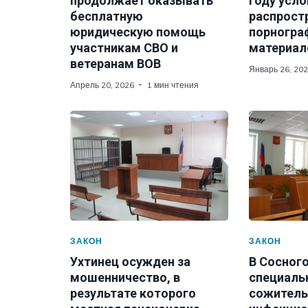
продолжает оказывать
году усло
бесплатную
распрост
юридическую помощь
порногра
участникам СВО и
материал
ветеранам ВОВ
Январь 26, 20
Апрель 20, 2026
1 мин чтения
ЗАКОН
ЗАКОН
Ухтинец осужден за
В Сосног
мошенничество, в
специаль
результате которого
сожитель