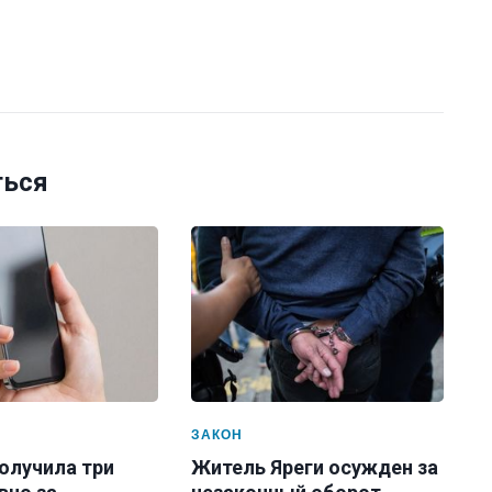
ться
ЗАКОН
олучила три
Житель Яреги осужден за