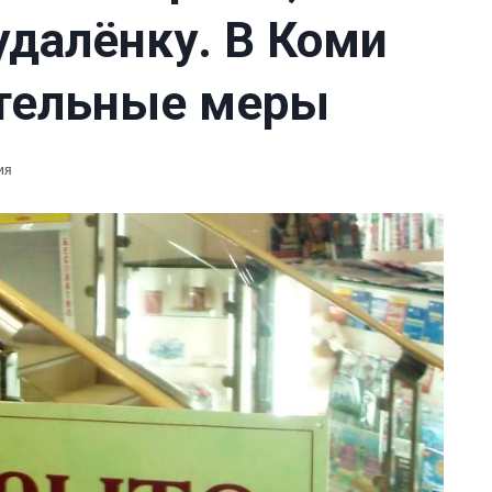
удалёнку. В Коми
ительные меры
ия