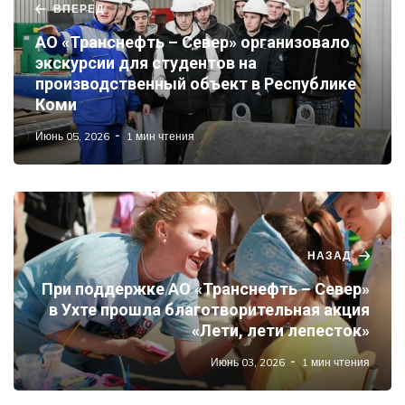
ВПЕРЕД
АО «Транснефть – Север» организовало
экскурсии для студентов на
производственный объект в Республике
Коми
Июнь 05, 2026
1 мин чтения
НАЗАД
При поддержке АО «Транснефть – Север»
в Ухте прошла благотворительная акция
«Лети, лети лепесток»
Июнь 03, 2026
1 мин чтения