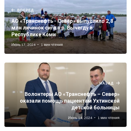
ВПЕРЕД
АО «Транснефть - Север» выпустило 2,8
млн личинок сига в р. Вычегду в
Республике Коми
Июнь 17, 2024
1 мин чтения
НАЗАД
Волонтеры АО «Транснефть – Север»
оказали помощь пациентам Ухтинской
детской больницы
Июнь 14, 2024
1 мин чтения