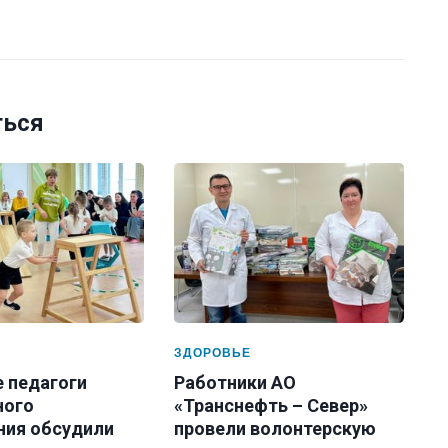
ться
ЗДОРОВЬЕ
е педагоги
Работники АО
ного
«Транснефть – Север»
ния обсудили
провели волонтерскую