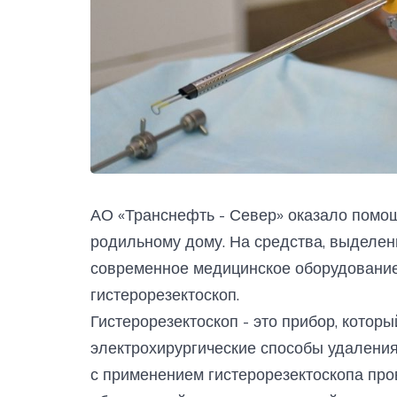
АО «Транснефть - Север» оказало помо
родильному дому. На средства, выделе
современное медицинское оборудование 
гистерорезектоскоп.
Гистерорезектоскоп - это прибор, котор
электрохирургические способы удаления
с применением гистерорезектоскопа про