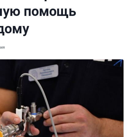
ьную помощь
дому
ния