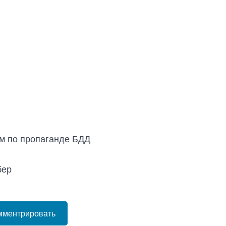
м по пропаганде БДД
бер
мментрировать