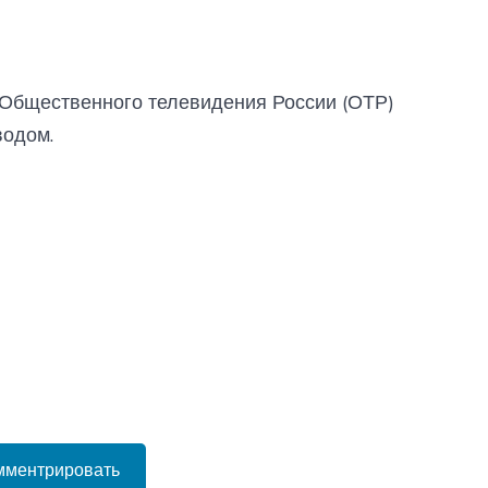
 Общественного телевидения России (ОТР)
водом.
мментрировать